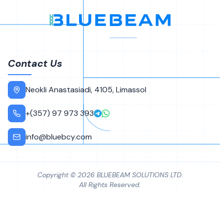
Contact Us
Neokli Anastasiadi, 4105, Limassol
B-01
+(357) 97 973 393
info@bluebcy.com
Copyright © 2026 BLUEBEAM SOLUTIONS LTD.
All Rights Reserved.