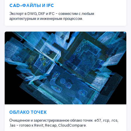
CAD-ФАЙЛЫ И IFC
Экспорт в DWG, DXF и IFC - совместим с любым
архитектурным и инженерным процессом.
ОБЛАКО ТОЧЕК
Очищенное и зарегистрированное облако точек .e57, .rcp, .rcs,
.las - готово к Revit, Recap, CloudCompare.