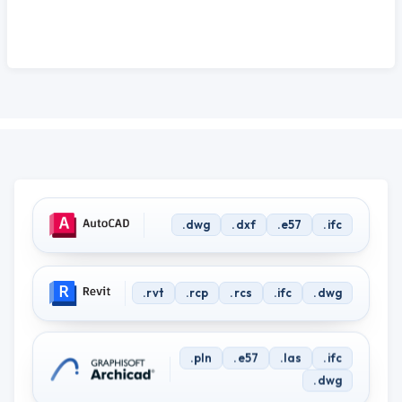
Output formats and software compatibility — which poin
.dwg
.dxf
.e57
.ifc
.rvt
.rcp
.rcs
.ifc
.dwg
.pln
.e57
.las
.ifc
.dwg