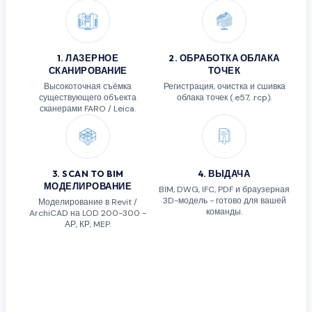
1
.
ЛАЗЕРНОЕ
2
.
ОБРАБОТКА ОБЛАКА
СКАНИРОВАНИЕ
ТОЧЕК
Высокоточная съёмка
Регистрация, очистка и сшивка
существующего объекта
облака точек (.e57, .rcp).
сканерами FARO / Leica.
3
.
SCAN TO BIM
4
.
ВЫДАЧА
МОДЕЛИРОВАНИЕ
BIM, DWG, IFC, PDF и браузерная
3D-модель - готово для вашей
Моделирование в Revit /
команды.
ArchiCAD на LOD 200-300 -
АР, КР, MEP.