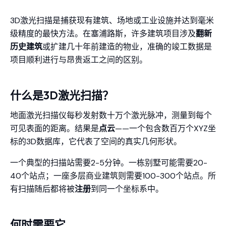
3D激光扫描是捕获现有建筑、场地或工业设施并达到毫米
级精度的最快方法。在塞浦路斯，许多建筑项目涉及
翻新
历史建筑
或扩建几十年前建造的物业，准确的竣工数据是
项目顺利进行与昂贵返工之间的区别。
什么是3D激光扫描？
地面激光扫描仪每秒发射数十万个激光脉冲，测量到每个
可见表面的距离。结果是
点云
——一个包含数百万个XYZ坐
标的3D数据库，它代表了空间的真实几何形状。
一个典型的扫描站需要2-5分钟。一栋别墅可能需要20-
40个站点；一座多层商业建筑则需要100-300个站点。所
有扫描随后都将被
注册
到同一个坐标系中。
何时需要它