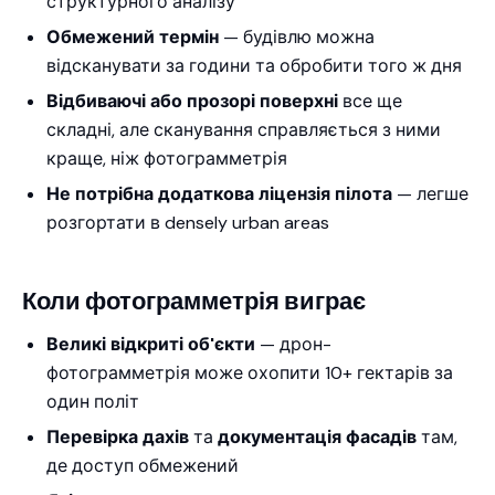
структурного аналізу
Обмежений термін
— будівлю можна
відсканувати за години та обробити того ж дня
Відбиваючі або прозорі поверхні
все ще
складні, але сканування справляється з ними
краще, ніж фотограмметрія
Не потрібна додаткова ліцензія пілота
— легше
розгортати в densely urban areas
Коли фотограмметрія виграє
Великі відкриті об'єкти
— дрон-
фотограмметрія може охопити 10+ гектарів за
один політ
Перевірка дахів
та
документація фасадів
там,
де доступ обмежений