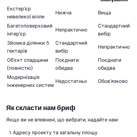
Екстер'єр
Нижча
Вища
невеликої вілли
Багатоповерховий
Стандартний
Непрактично
інтер'єр
вибір
Зйомка ділянки 5
Стандартний
Непрактично
гектарів
вибір
Об'єкт спадщини
Поєднати
Поєднати
(повністю)
обидва
обидва
Модернізація
Недостатньо
Обов'язково
інженерних систем
Як скласти нам бриф
Якщо ви не впевнені, що вибрати, надайте нам:
Адресу проекту та загальну площу