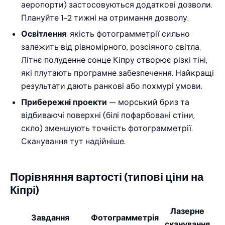
аеропорти) застосовуються додаткові дозволи.
Плануйте 1-2 тижні на отримання дозволу.
Освітлення
: якість фотограмметрії сильно
залежить від рівномірного, розсіяного світла.
Літнє полуденне сонце Кіпру створює різкі тіні,
які плутають програмне забезпечення. Найкращі
результати дають ранкові або похмурі умови.
Прибережні проекти
— морський бриз та
відбиваючі поверхні (білі пофарбовані стіни,
скло) зменшують точність фотограмметрії.
Сканування тут надійніше.
Порівняння вартості (типові ціни на
Кіпрі)
Лазерне
Завдання
Фотограмметрія
сканування