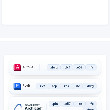
Output formats and software compatibility — which poin
.dwg
.dxf
.e57
.ifc
.rvt
.rcp
.rcs
.ifc
.dwg
.pln
.e57
.las
.ifc