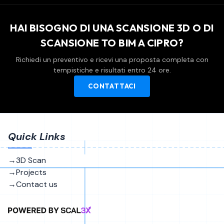
HAI BISOGNO DI UNA SCANSIONE 3D O DI
SCANSIONE TO BIM A CIPRO?
Richiedi un preventivo e ricevi una proposta completa con
tempistiche e risultati entro 24 ore.
CONTATTACI
Quick Links
8,200
→
3D Scan
→
Projects
→
Contact us