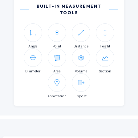
BUILT-IN MEASUREMENT
TOOLS
Angle
Point
Distance
Height
Diameter
Area
Volume
Section
Annotation
Export