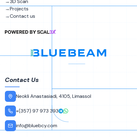
→
3D Scan
→
Projects
→
Contact us
Contact Us
Neokli Anastasiadi, 4105, Limassol
+(357) 97 973 393
info@bluebcy.com