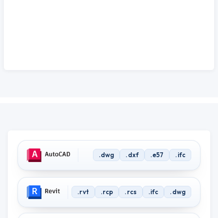
Output formats and software compatibility — which poin
.dwg
.dxf
.e57
.ifc
.rvt
.rcp
.rcs
.ifc
.dwg