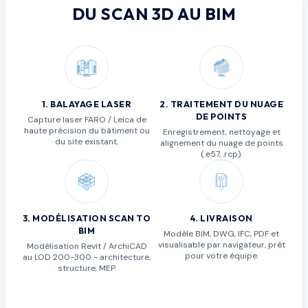
DU SCAN 3D AU BIM
1
.
BALAYAGE LASER
2
.
TRAITEMENT DU NUAGE
DE POINTS
Capture laser FARO / Leica de
haute précision du bâtiment ou
Enregistrement, nettoyage et
du site existant.
alignement du nuage de points
(.e57, .rcp).
3
.
MODÉLISATION SCAN TO
4
.
LIVRAISON
BIM
Modèle BIM, DWG, IFC, PDF et
visualisable par navigateur, prêt
Modélisation Revit / ArchiCAD
pour votre équipe.
au LOD 200-300 - architecture,
structure, MEP.