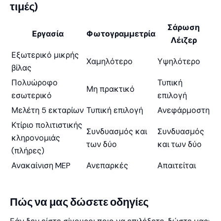
τιμές)
Σάρωση
Εργασία
Φωτογραμμετρία
Λέιζερ
Εξωτερικό μικρής
Χαμηλότερο
Υψηλότερο
βίλας
Πολυώροφο
Τυπική
Μη πρακτικό
εσωτερικό
επιλογή
Μελέτη 5 εκταρίων
Τυπική επιλογή
Ανεφάρμοστη
Κτίριο πολιτιστικής
Συνδυασμός και
Συνδυασμός
κληρονομιάς
των δύο
και των δύο
(πλήρες)
Ανακαίνιση MEP
Ανεπαρκές
Απαιτείται
Πώς να μας δώσετε οδηγίες