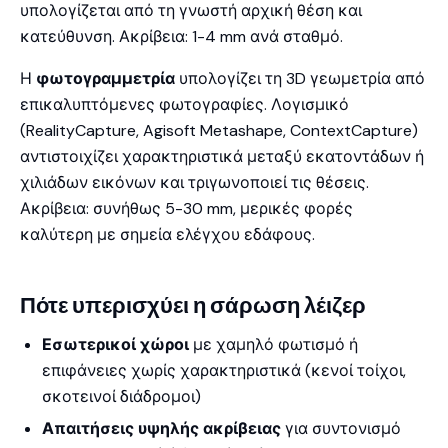
υπολογίζεται από τη γνωστή αρχική θέση και
κατεύθυνση. Ακρίβεια: 1-4 mm ανά σταθμό.
Η
φωτογραμμετρία
υπολογίζει τη 3D γεωμετρία από
επικαλυπτόμενες φωτογραφίες. Λογισμικό
(RealityCapture, Agisoft Metashape, ContextCapture)
αντιστοιχίζει χαρακτηριστικά μεταξύ εκατοντάδων ή
χιλιάδων εικόνων και τριγωνοποιεί τις θέσεις.
Ακρίβεια: συνήθως 5-30 mm, μερικές φορές
καλύτερη με σημεία ελέγχου εδάφους.
Πότε υπερισχύει η σάρωση λέιζερ
Εσωτερικοί χώροι
με χαμηλό φωτισμό ή
επιφάνειες χωρίς χαρακτηριστικά (κενοί τοίχοι,
σκοτεινοί διάδρομοι)
Απαιτήσεις υψηλής ακρίβειας
για συντονισμό