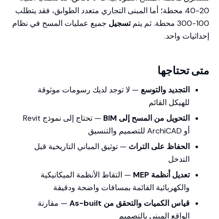
20-40 محطة؛ أما المبنى التجاري متعدد الطوابق، فقد يتطلب
100-300 محطة. ثم يتم
تسجيل
جميع عمليات المسح في نظام
إحداثيات واحد.
متى تحتاجها
التجديد والتوسع
— لا توجد لديك رسومات موثوقة
للهيكل القائم
التحويل من المسح إلى BIM
— تحتاج إلى نموذج Revit
أو ArchiCAD للتصميم والتنسيق
الحفاظ على التراث
— توثيق المباني التاريخية قبل
التدخل
تعديل أنظمة MEP
— التقاط الأنظمة الميكانيكية
والكهربائية القائمة بمسافات واضحة ودقيقة
قياس الكميات والتحقق من As-built
— مقارنة
الواقع المبني بالتصميم