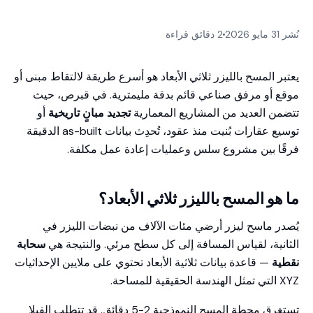
نُشر 31 مايو 2026
2 دقائق قراءة
يعتبر المسح بالليزر ثلاثي الأبعاد هو أسرع طريقة لالتقاط مبنى أو
موقع أو مرفق صناعي قائم بدقة مليمترية. في قبرص، حيث
تتضمن العديد من المشاريع المعمارية
تجديد مبانٍ تاريخية
أو
توسيع عقارات بُنيت منذ عقود، تُحدِث بيانات as-built الدقيقة
فرقًا بين مشروع سلس وعمليات إعادة عمل مكلفة.
ما هو المسح بالليزر ثلاثي الأبعاد؟
يُصدر ماسح ليزر أرضي مئات الآلاف من نبضات الليزر في
الثانية، لقياس المسافة إلى كل سطح مرئي. والنتيجة هي
سحابة
نقطية
— قاعدة بيانات ثلاثية الأبعاد تحتوي على ملايين الإحداثيات
XYZ التي تمثل الهندسة الحقيقية للمساحة.
تستغرق محطة المسح النموذجية 2-5 دقائق. قد تتطلب الفيلا