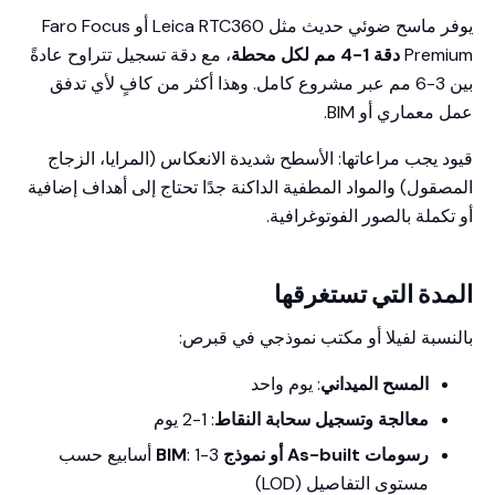
يوفر ماسح ضوئي حديث مثل Leica RTC360 أو Faro Focus
Premium
دقة 1-4 مم لكل محطة
، مع دقة تسجيل تتراوح عادةً
بين 3-6 مم عبر مشروع كامل. وهذا أكثر من كافٍ لأي تدفق
عمل معماري أو BIM.
قيود يجب مراعاتها: الأسطح شديدة الانعكاس (المرايا، الزجاج
المصقول) والمواد المطفية الداكنة جدًا تحتاج إلى أهداف إضافية
أو تكملة بالصور الفوتوغرافية.
المدة التي تستغرقها
بالنسبة لفيلا أو مكتب نموذجي في قبرص:
المسح الميداني
: يوم واحد
معالجة وتسجيل سحابة النقاط
: 1-2 يوم
رسومات As-built أو نموذج BIM
: 1-3 أسابيع حسب
مستوى التفاصيل (LOD)