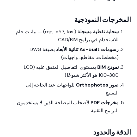
المخرجات النموذجية
سحابة نقطية مسجلة
(.rcp, .e57, .las) — بيانات خام
للاستخدام في برامج CAD/BIM
رسومات As-built ثنائية الأبعاد
بصيغة DWG
(مخططات، مقاطع، واجهات)
نموذج BIM
بمستوى التفاصيل المتفق عليه (LOD
100-300 هو الأكثر شيوعًا)
صور Orthophotos
للواجهات عند الحاجة إلى
النسيج
مخرجات PDF
لأصحاب المصلحة الذين لا يستخدمون
البرامج التقنية
الدقة والحدود